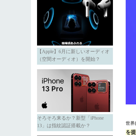
【Apple】6月に新しいオーディオ
（空間オーディオ）を開始？
そろそろ来るか？新型「iPhone
世界
13」は指紋認証搭載か？
を提