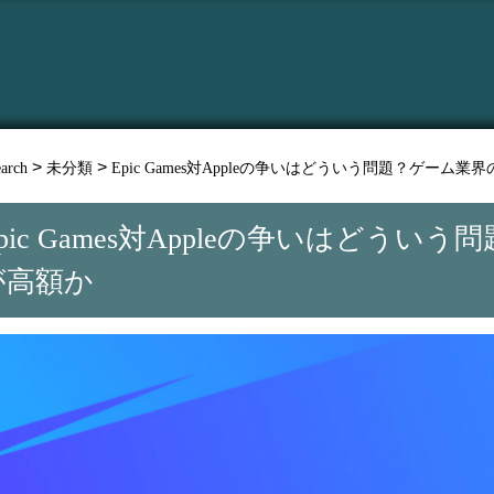
>
>
arch
未分類
Epic Games対Appleの争いはどういう問題？ゲーム
pic Games対Appleの争いはどう
が高額か