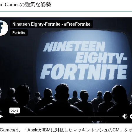
pic Gamesの強気な姿勢
ic Gamesは、「AppleがIBMに対抗したマッキントッシュのCM