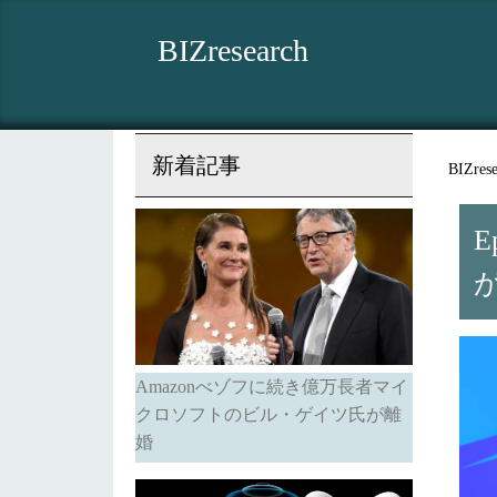
BIZresearch
新着記事
BIZrese
E
Amazonべゾフに続き億万長者マイ
クロソフトのビル・ゲイツ氏が離
婚