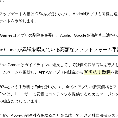
アップデート内容はiOSのみだけでなく、Androidアプリも同様に追加され
ナイトを削除します。
ic Gamesはアプリの削除をを受け、Apple、Googleを独占禁
pic Gamesが異議を唱えている高額なプラットフォーム
Epic Gamesはガイドラインに違反してまで独自の決済方法を導入
30％の手数料
ームページを更新し、Appleがアプリ内課金から
を
30%という手数料はEpicだけでなく、全てのアプリの販売価格と
picは、｢
ユーザーに安価にコンテンツを提供するためにマージン
の独占だとしています。
ため、Appleが削除対応を取ることを見越してわざと独自決済シ