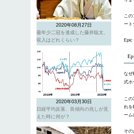
この
ート
2020年08月27日
最年少二冠を達成した藤井聡太、
Ep
収入はどれくらい？
E
なぜ
式ホ
この
2020年03月30日
れをE
日経平均反落、良傾向の兆しが見
ーム
えた時に何が？
その