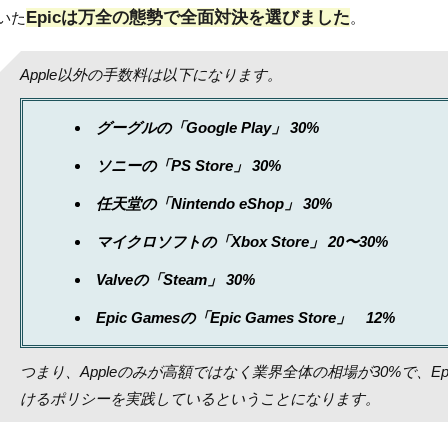
Epicは万全の態勢で全面対決を選びました
いた
。
Apple以外の手数料は以下になります。
グーグルの「Google Play」 30%
ソニーの「PS Store」 30%
任天堂の「Nintendo eShop」 30%
マイクロソフトの「Xbox Store」 20〜30%
Valveの「Steam」 30%
Epic Gamesの「Epic Games Store」 12%
つまり、Appleのみが高額ではなく業界全体の相場が30%で、Ep
けるポリシーを実践しているということになります。