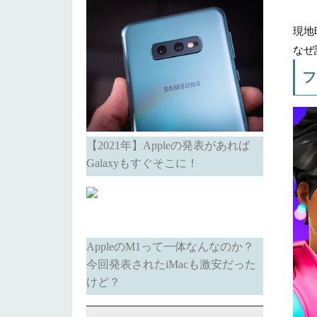
現地
なぜ
フ
【2021年】Appleの発表があれば
Galaxyもすぐそこに！
AppleのM1って一体なんなのか？
今回発表されたiMacも激安だった
けど？