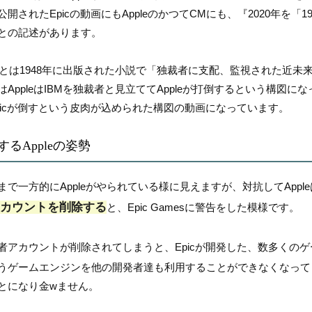
公開されたEpicの動画にもAppleのかつてCMにも、『2020年を
との記述があります。
84とは1948年に出版された小説で「独裁者に支配、監視された近
はAppleはIBMを独裁者と見立ててAppleが打倒するという構図に
picが倒すという皮肉が込められた構図の動画になっています。
するAppleの姿勢
まで一方的にAppleがやられている様に見えますが、対抗してApple
カウントを削除する
と、Epic Gamesに警告をした模様です。
者アカウントが削除されてしまうと、Epicが開発した、数多くの
うゲームエンジンを他の開発者達も利用することができなくなって
とになり金wません。