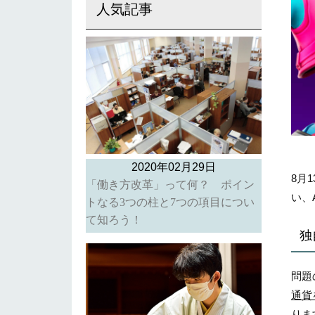
人気記事
2020年02月29日
8月
「働き方改革」って何？ ポイン
い、
トなる3つの柱と7つの項目につい
て知ろう！
独
問題
通貨
りま