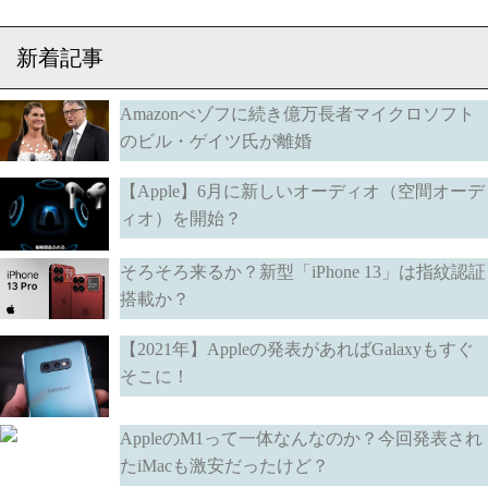
新着記事
Amazonべゾフに続き億万長者マイクロソフト
のビル・ゲイツ氏が離婚
【Apple】6月に新しいオーディオ（空間オーデ
ィオ）を開始？
そろそろ来るか？新型「iPhone 13」は指紋認証
搭載か？
【2021年】Appleの発表があればGalaxyもすぐ
そこに！
AppleのM1って一体なんなのか？今回発表され
たiMacも激安だったけど？