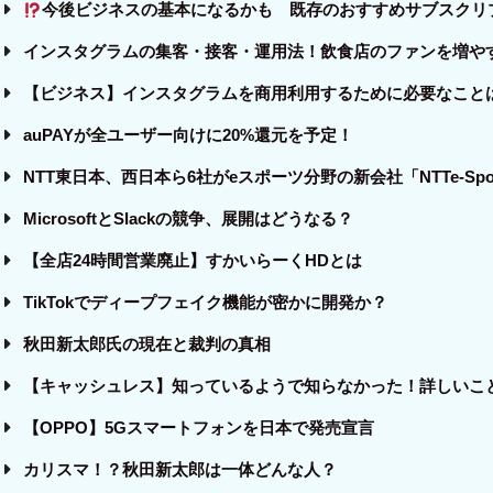
今後ビジネスの基本になるかも
既存のおすすめサブスクリ
インスタグラムの集客・接客・運用法！飲食店のファンを増や
【ビジネス】インスタグラムを商用利用するために必要なこと
auPAYが全ユーザー向けに20%還元を予定！
NTT東日本、西日本ら6社がeスポーツ分野の新会社「NTTe-Spo
MicrosoftとSlackの競争、展開はどうなる？
【全店24時間営業廃止】すかいらーくHDとは
TikTokでディープフェイク機能が密かに開発か？
秋田新太郎氏の現在と裁判の真相
【キャッシュレス】知っているようで知らなかった！詳しいこ
【OPPO】5Gスマートフォンを日本で発売宣言
カリスマ！？秋田新太郎は一体どんな人？