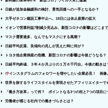
新幹線の乗車率0％ 新型コロナウイルス未だ猛威
日銀が追加金融緩和の検討、景気回復への一手となるか？
大手ゼネコン建設工事中止へ、18日には休止産業の拡大
イオンで営業利益7割減少見込み、新型コロナの影響はどこま
マスク需要過多、なんでもマスクにする風潮？
日経平均反落、良傾向の兆しが見えた時に何が？
トヨタ他企業倒産の危機、新型コロナの影響は今後どうなる？
日経平均終値、３年４か月ぶりの１万６千円台。今後の動きは
インスタグラムのフォロワーを増やしたい企業必見！ 画像
世界を旅するライフスタイルを実現させたアフィリエイターで
「働き方改革」って何？ ポイントなる3つの柱と7つの項目に
労働者が感じる社内での働きづらさとは？