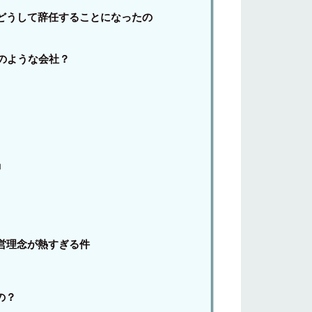
はどうして辞任することになったの
どのような会社？
」
営理念が熱すぎる件
の？