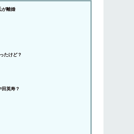
氏が離婚
だったけど？
！
中田英寿？