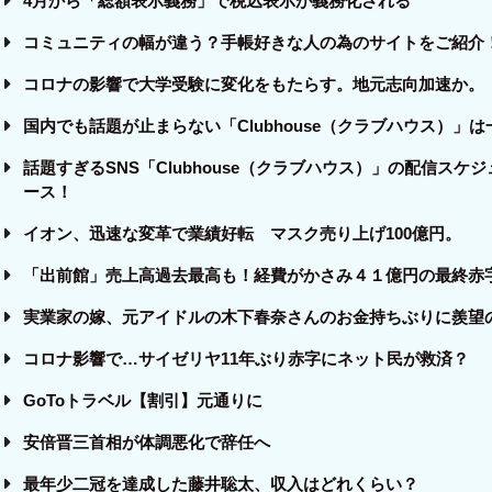
4月から「総額表示義務」で税込表示が義務化される
コミュニティの幅が違う？手帳好きな人の為のサイトをご紹介
コロナの影響で大学受験に変化をもたらす。地元志向加速か。
国内でも話題が止まらない「Clubhouse（クラブハウス）」は
話題すぎるSNS「Clubhouse（クラブハウス）」の配信ス
ース！
イオン、迅速な変革で業績好転 マスク売り上げ100億円。
「出前館」売上高過去最高も！経費がかさみ４１億円の最終赤
実業家の嫁、元アイドルの木下春奈さんのお金持ちぶりに羨望
コロナ影響で…サイゼリヤ11年ぶり赤字にネット民が救済？
GoToトラベル【割引】元通りに
安倍晋三首相が体調悪化で辞任へ
最年少二冠を達成した藤井聡太、収入はどれくらい？