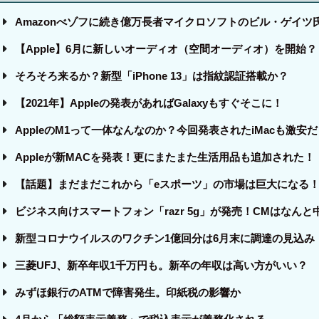
Amazonべゾフに続き億万長者マイクロソフトのビル・ゲイツ
【Apple】6月に新しいオーディオ（空間オーディオ）を開始？
そろそろ来るか？新型「iPhone 13」は指紋認証搭載か？
【2021年】Appleの発表があればGalaxyもすぐそこに！
AppleのM1って一体なんなのか？今回発表されたiMacも激安
Appleが新MACを発表！更にまたまた生活用品も追加された！
【話題】まだまだこれから「eスポーツ」の市場は巨大になる
ビジネス向けスマートフォン「razr 5g」が発売！CMはなんと
新型コロナウイルスのワクチン1億回分は6月末に調達の見込み
三菱UFJ、新卒年収1千万円も。新卒の年収は高い方がいい？
みずほ銀行のATMで障害発生。印紙税の影響か