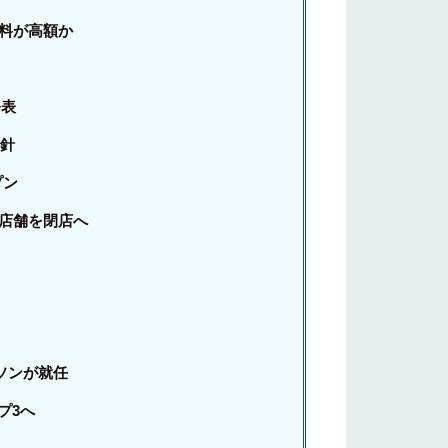
数料が高額か
発表
方針
プン
0店舗を閉店へ
ソンが就任
プ3へ