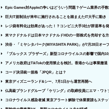
Epic Games対Appleの争いはどういう問題？ゲーム業界の手
巨大IT規制法が来年に施行されることを踏まえたIT大手に動き
レジ袋有料化は効果があった！？コンビニ大手3社が辞退率を
米マクドナルドは日本マクドナルドHDの一部株式を売却する
渋谷・「ミヤシタパーク(MIYASHITA PARK)」が7月28日オー
「ブルックス ブラザーズ」新型コロナウイルスの影響で国内1
アメリカ政府はTikTokの使用禁止を検討。香港からは事業撤退
コード決済統一規格「JPQR」とは？
東京ディズニーランド&シー、7月1日から運営再開へ
仏高級ブランドグループ「ケリング」の取締役員にエマ・ワト
コロナウイルス感染者減 東京アラート解除で休業要請もステッ