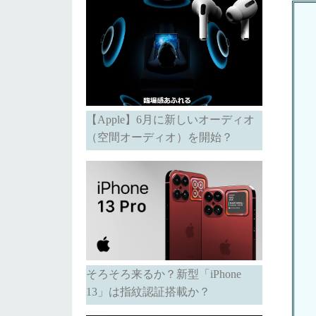
【Apple】6月に新しいオーディオ
（空間オーディオ）を開始？
そろそろ来るか？新型「iPhone
13」は指紋認証搭載か？