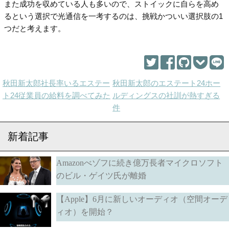
また成功を収めている人も多いので、ストイックに自らを高め
るという選択で光通信を一考するのは、挑戦かついい選択肢の1
つだと考えます。
秋田新太郎社長率いるエステー
秋田新太郎のエステート24ホー
ト24従業員の給料を調べてみた
ルディングスの社訓が熱すぎる
件
新着記事
Amazonべゾフに続き億万長者マイクロソフト
のビル・ゲイツ氏が離婚
【Apple】6月に新しいオーディオ（空間オーデ
ィオ）を開始？