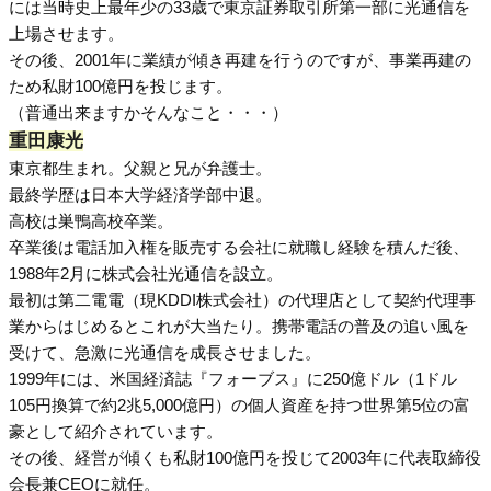
には当時史上最年少の33歳で東京証券取引所第一部に光通信を
上場させます。
その後、2001年に業績が傾き再建を行うのですが、事業再建の
ため私財100億円を投じます。
（普通出来ますかそんなこと・・・）
重田康光
東京都生まれ。父親と兄が弁護士。
最終学歴は日本大学経済学部中退。
高校は巣鴨高校卒業。
卒業後は電話加入権を販売する会社に就職し経験を積んだ後、
1988年2月に株式会社光通信を設立。
最初は第二電電（現KDDI株式会社）の代理店として契約代理事
業からはじめるとこれが大当たり。携帯電話の普及の追い風を
受けて、急激に光通信を成長させました。
1999年には、米国経済誌『フォーブス』に250億ドル（1ドル
105円換算で約2兆5,000億円）の個人資産を持つ世界第5位の富
豪として紹介されています。
その後、経営が傾くも私財100億円を投じて2003年に代表取締役
会長兼CEOに就任。