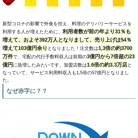
新型コロナの影響で外食を控え、料理のデリバリーサービスを
利用者数が前の年より31％も
利用する人が増えたために、
増えて、およそ392万人となりまして、売り上げは54％
増えて103億円余り
1,3倍の約3700
となりました！注文数は
万件
3億円から7倍超の23
で、宅配の代行手数料収入は前期の
億円
1.6倍の約3.3万店
に急増したみたいです。加盟店数は
と
なっていて、サービス利用料収入も1,5倍の57億円となりまし
た。
なぜ赤字に？？