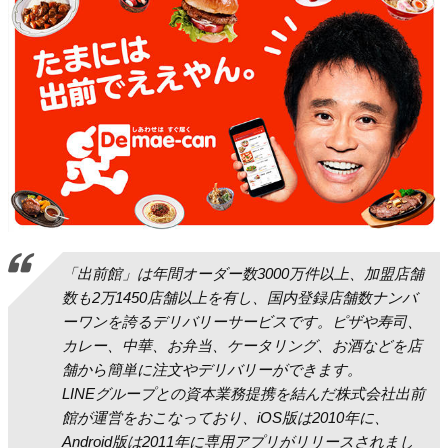
「出前館」は年間オーダー数3000万件以上、加盟店舗
数も2万1450店舗以上を有し、国内登録店舗数ナンバ
ーワンを誇るデリバリーサービスです。ピザや寿司、
カレー、中華、お弁当、ケータリング、お酒などを店
舗から簡単に注文やデリバリーができます。
LINEグループとの資本業務提携を結んだ株式会社出前
館が運営をおこなっており、iOS版は2010年に、
Android版は2011年に専用アプリがリリースされまし