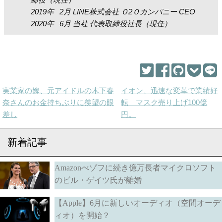
2019年 2月 LINE株式会社 Ｏ2Ｏカンパニー CEO
2020年 6月 当社 代表取締役社長（現任）
実業家の嫁、元アイドルの木下春
イオン、迅速な変革で業績好
奈さんのお金持ちぶりに羨望の眼
転 マスク売り上げ100億
差し
円。
新着記事
Amazonべゾフに続き億万長者マイクロソフト
のビル・ゲイツ氏が離婚
【Apple】6月に新しいオーディオ（空間オーデ
ィオ）を開始？