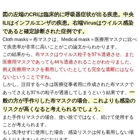
図の左端のCRIは臨床的に呼吸器症状が出る疾患。中央
ILIはインフルエンザの疾患。右端Virusはウイルス感染
であると確定診断された症例です。
Cloth masks＝布マスクは、Medical mask＝医療用マスクに比べ
て疾患率が非常に高いことがこの論文からわかります。
この結果から、
布マスクはウイルス粒子を97％透過させ、また
医療用マスクであっても44％透過されることがわかりました。
例え医療用マスクを着用していたとしても完全な遮断にはなら
ないということですね。
しかし、注目するべきは医療従事者用に作成された布マスクで
一
あってさえも97％の粒子が透過してしまうという結果です。
般の方が手作りした布マスクの場合、これよりも感染の
リスクが高くなると考えられるでしょう。
また手作りマスクの場合、使い捨てではなく、続けて使用する
ことが考えられます。
もし洗浄せずに使用した場合、感染リスクは何も着用しない場
合よりも大きいものになります。