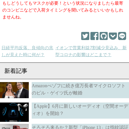
もしどうしてもマスクが必要！という状況になりましたら最寄
のコンビニなどで入荷タイミングを聞いてみるといいかもしれ
ませんね。
日経平均反落、良傾向の兆
イオンで営業利益7割減少見込み、新
しが見えた時に何が？
型コロナの影響はどこまで？
新着記事
Amazonべゾフに続き億万長者マイクロソフト
のビル・ゲイツ氏が離婚
【Apple】6月に新しいオーディオ（空間オーデ
ィオ）を開始？
そろそろ来るか？新型「iPhone 13」は指紋認証